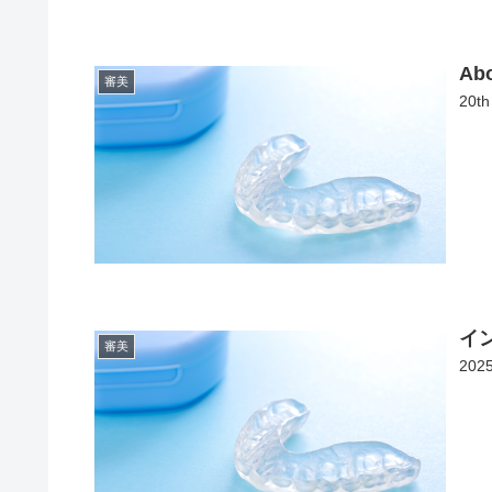
Abo
審美
20th
イ
審美
20