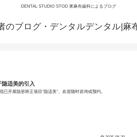
DENTAL STUDIO STOD 東麻布歯科によるブログ
者のブログ・デンタルデンタル|麻
于隐适美的引入
现已开展隐形矫正项目“隐适美”。欢迎随时咨询或预约。