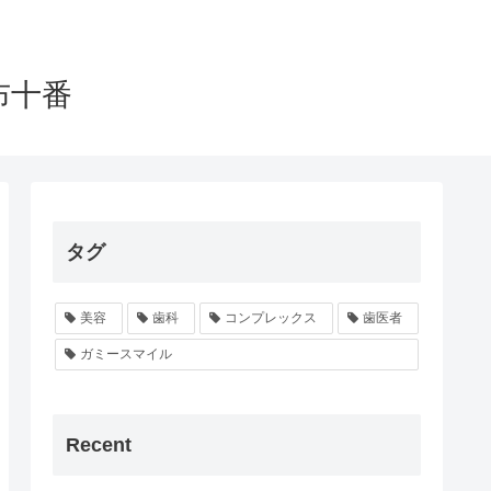
布十番
タグ
美容
歯科
コンプレックス
歯医者
ガミースマイル
Recent