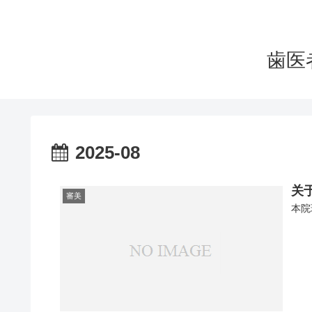
歯医
2025-08
关
審美
本院