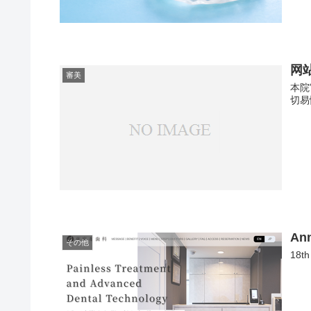
网
審美
本院
切易
An
その他
18th